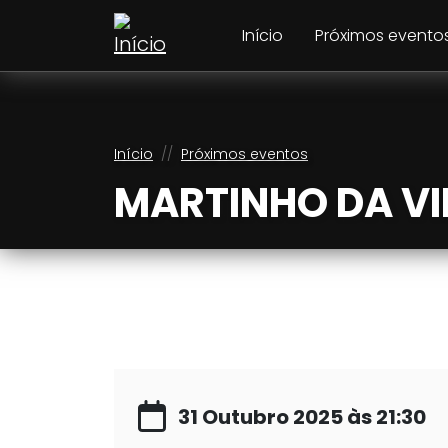
Pular para o conteúdo principal
Navegação principal
Início
Próximos evento
Trilha de navegaçã
Início
Próximos eventos
MARTINHO DA VIL
31 Outubro 2025 às 21:30