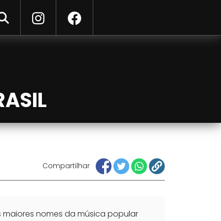
ar
RASIL
Compartilhar
dos maiores nomes da música popular