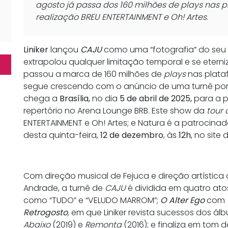
agosto já passa dos 160 milhões de plays nas 
realização BREU ENTERTAINMENT e Oh! Artes.
Liniker
lançou
CAJU
como uma “fotografia” do seu 
extrapolou qualquer limitação temporal e se etern
passou a marca de 160 milhões de
plays
nas plat
segue crescendo com o anúncio de uma turnê por di
chega a
Brasília,
no dia
5 de abril de 2025,
para a 
repertório no Arena Lounge BRB. Este show da
tour
ENTERTAINMENT e Oh! Artes; e Natura é a patrocinad
desta quinta-feira,
12 de dezembro
, às
12h
, no site 
Com direção musical de Fejuca e direção artística d
Andrade, a turnê de
CAJU
é dividida em quatro atos
como “TUDO” e “VELUDO MARROM”;
O Alter Ego
com
Retrogosto
,
em que Liniker revista sucessos dos ál
Abaixo
(2019) e
Remonta
(2016); e finaliza em tom d