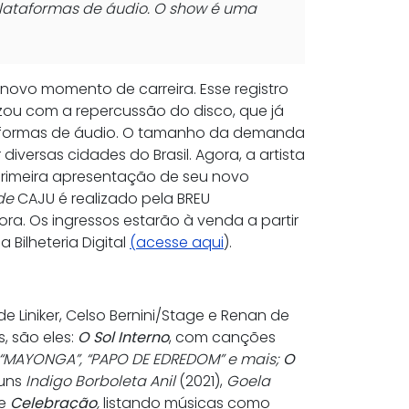
plataformas de áudio. O show é uma
novo momento de carreira. Esse registro
izou com a repercussão do disco, que já
aformas de áudio. O tamanho da demanda
versas cidades do Brasil. Agora, a artista
primeira apresentação de seu novo
 de
CAJU é realizado pela BREU
ora. Os ingressos estarão à venda a partir
da Bilheteria Digital
(acesse aqui
).
e Liniker, Celso Bernini/Stage e Renan de
, são eles:
O Sol Interno
, com canções
“MAYONGA”, “PAPO DE EDREDOM” e mais;
O
buns
Indigo Borboleta Anil
(2021),
Goela
e
Celebração
,
listando músicas como