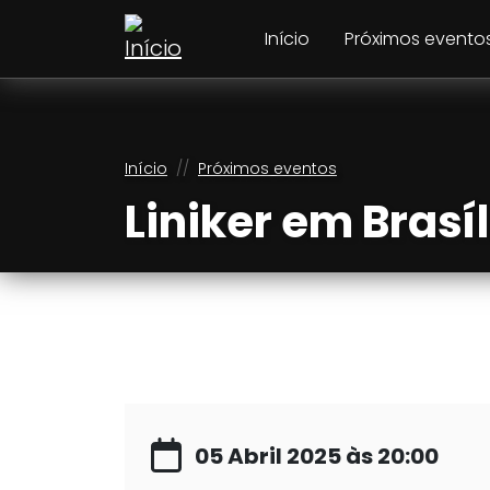
Pular para o conteúdo principal
Navegação principal
Início
Próximos evento
Trilha de navegaçã
Início
Próximos eventos
Liniker em Brasíl
05 Abril 2025 às 20:00