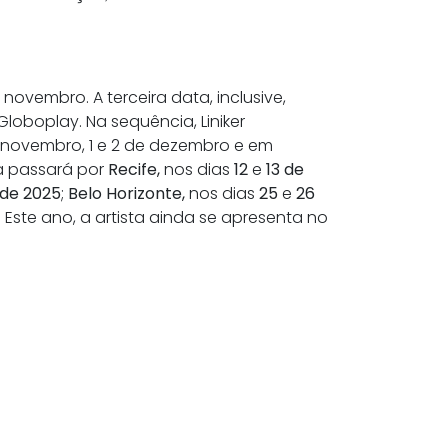
 novembro. A terceira data, inclusive,
loboplay. Na sequência, Liniker
e novembro, 1 e 2 de dezembro e em
da passará por
Recife,
nos dias
12
e
13 de
 de 2025
;
Belo Horizonte,
nos dias
25
e
26
.
Este ano, a artista ainda se apresenta no