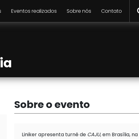
Busc
s
Eventos realizados
Sobre nós
Contato
o
ia
Sobre o evento
Liniker apresenta turnê de
CAJU
, em Brasília, n